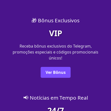
🎁 Bônus Exclusivos
VIP
Receba bônus exclusivos do Telegram,
promoções especiais e códigos promocionais
únicos!
Ver Bônus
📢 Notícias em Tempo Real
24/7