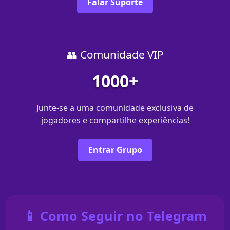
Falar Suporte
👥 Comunidade VIP
1000+
Junte-se a uma comunidade exclusiva de
jogadores e compartilhe experiências!
Entrar Grupo
📱 Como Seguir no Telegram