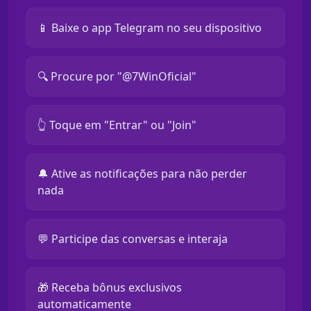
📱 Baixe o app Telegram no seu dispositivo
🔍 Procure por "@7WinOficial"
👆 Toque em "Entrar" ou "Join"
🔔 Ative as notificações para não perder
nada
💬 Participe das conversas e interaja
🎁 Receba bônus exclusivos
automaticamente