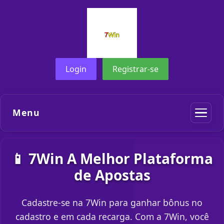
Login
Registrar-se
Menu
📱 7Win A Melhor Plataforma
de Apostas
Cadastre-se na 7Win para ganhar bônus no
cadastro e em cada recarga. Com a 7Win, você