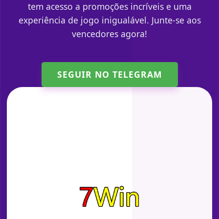
tem acesso a promoções incríveis e uma
experiência de jogo inigualável. Junte-se aos
vencedores agora!
SEGUIR NO TELEGRAM