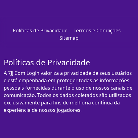
Políticas de Privacidade
Termos e Condições
Sitemap
Políticas de Privacidade
A 7JJ Com Login valoriza a privacidade de seus usuários
e está empenhada em proteger todas as informações
pessoais fornecidas durante o uso de nossos canais de
comunicação. Todos os dados coletados são utilizados
exclusivamente para fins de melhoria contínua da
experiência de nossos jogadores.