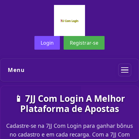
Login
Registrar-se
Menu
📱 7JJ Com Login A Melhor
Plataforma de Apostas
Cadastre-se na 7JJ Com Login para ganhar bônus
no cadastro e em cada recarga. Com a 7JJ Com