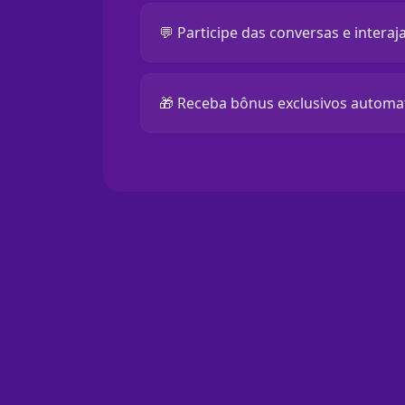
💬 Participe das conversas e interaj
🎁 Receba bônus exclusivos autom