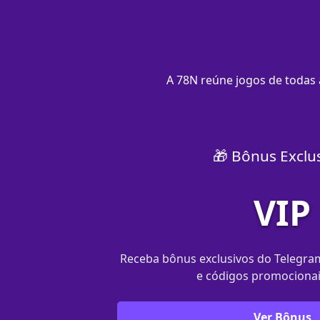
A 78N reúne jogos de todas
🎁 Bônus Exclu
VIP
Receba bônus exclusivos do Telegra
e códigos promocionai
Ver Bônus