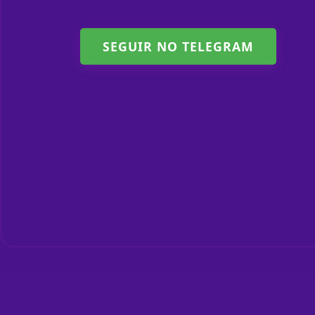
SEGUIR NO TELEGRAM