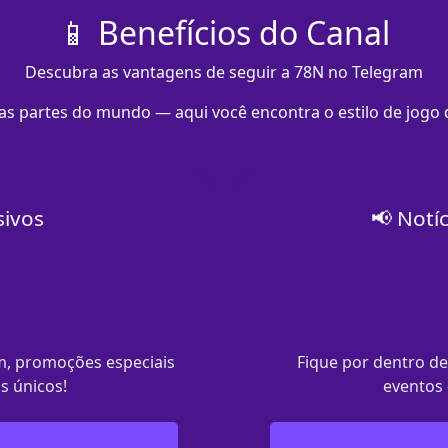
📱 Benefícios do Canal
Descubra as vantagens de seguir a 78N no Telegram
 as partes do mundo — aqui você encontra o estilo de jogo
sivos
📢 Notí
m, promoções especiais
Fique por dentro d
s únicos!
eventos