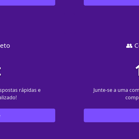
reto
👥 
t
espostas rápidas e
Junte-se a uma com
lizado!
compa
e