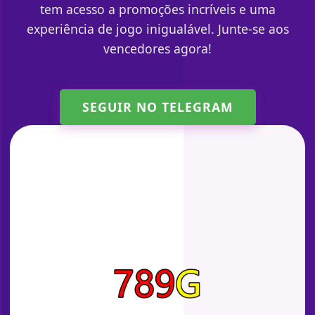
tem acesso a promoções incríveis e uma
experiência de jogo inigualável. Junte-se aos
vencedores agora!
SEGUIR NO TELEGRAM