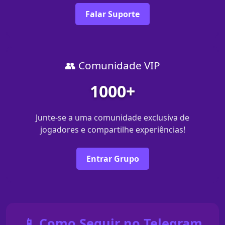
Falar Suporte
👥 Comunidade VIP
1000+
Junte-se a uma comunidade exclusiva de
jogadores e compartilhe experiências!
Entrar Grupo
📱 Como Seguir no Telegram