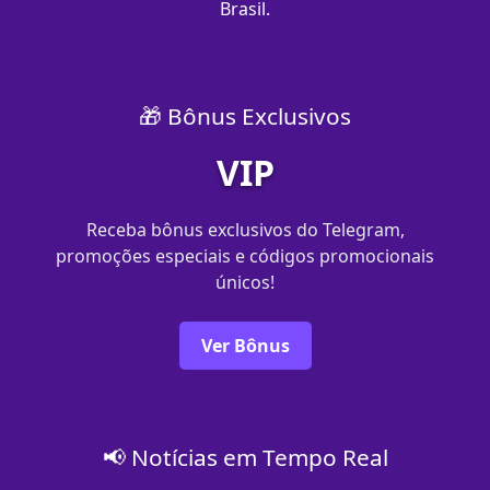
Brasil.
🎁 Bônus Exclusivos
VIP
Receba bônus exclusivos do Telegram,
promoções especiais e códigos promocionais
únicos!
Ver Bônus
📢 Notícias em Tempo Real