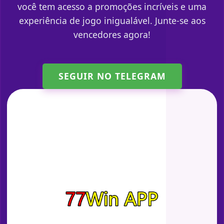
você tem acesso a promoções incríveis e uma
experiência de jogo inigualável. Junte-se aos
vencedores agora!
SEGUIR NO TELEGRAM