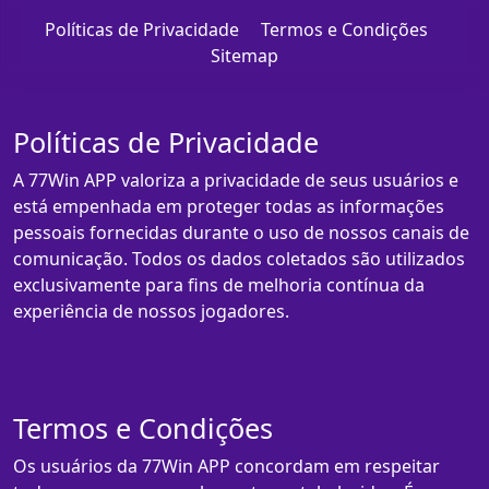
Políticas de Privacidade
Termos e Condições
Sitemap
Políticas de Privacidade
A 77Win APP valoriza a privacidade de seus usuários e
está empenhada em proteger todas as informações
pessoais fornecidas durante o uso de nossos canais de
comunicação. Todos os dados coletados são utilizados
exclusivamente para fins de melhoria contínua da
experiência de nossos jogadores.
Termos e Condições
Os usuários da 77Win APP concordam em respeitar