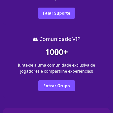
Falar Suporte
👥 Comunidade VIP
1000+
Junte-se a uma comunidade exclusiva de
jogadores e compartilhe experiências!
Entrar Grupo