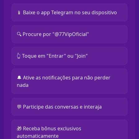
📱 Baixe o app Telegram no seu dispositivo
🔍 Procure por "@77VipOficial"
👆 Toque em "Entrar" ou "Join"
🔔 Ative as notificações para não perder
nada
💬 Participe das conversas e interaja
🎁 Receba bônus exclusivos
automaticamente