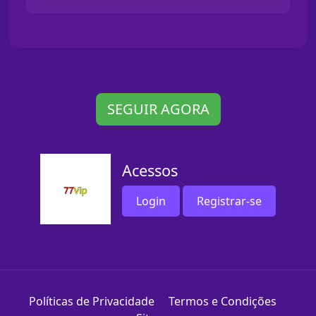
SEGUIR AGORA
Acessos
Login
Registrar-se
Políticas de Privacidade
Termos e Condições