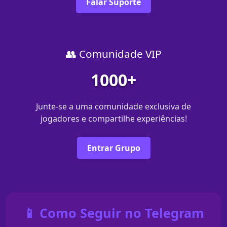
Falar Suporte
👥 Comunidade VIP
1000+
Junte-se a uma comunidade exclusiva de
jogadores e compartilhe experiências!
Entrar Grupo
📱 Como Seguir no Telegram