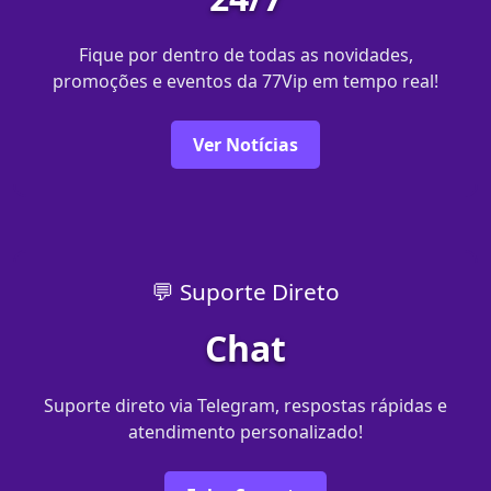
Fique por dentro de todas as novidades,
promoções e eventos da 77Vip em tempo real!
Ver Notícias
💬 Suporte Direto
Chat
Suporte direto via Telegram, respostas rápidas e
atendimento personalizado!