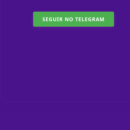
SEGUIR NO TELEGRAM