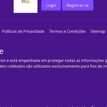
Login
Registrar-se
Políticas de Privacidade
Termos e Condições
Sitemap
de
ários e está empenhada em proteger todas as informações p
os coletados são utilizados exclusivamente para fins de m