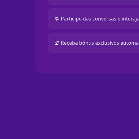
💬 Participe das conversas e interaj
🎁 Receba bônus exclusivos autom