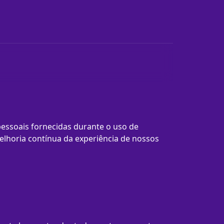
essoais fornecidas durante o uso de
elhoria contínua da experiência de nossos