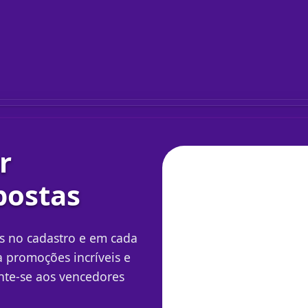
r
postas
s no cadastro e em cada
 promoções incríveis e
unte-se aos vencedores