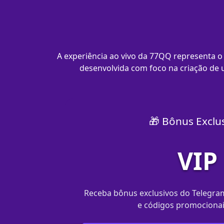
A experiência ao vivo da 77QQ representa o
desenvolvida com foco na criação de u
🎁 Bônus Exclu
VIP
Receba bônus exclusivos do Telegra
e códigos promocionai