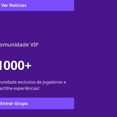
Ver Notícias
Comunidade VIP
1000+
unidade exclusiva de jogadores e
rtilhe experiências!
Entrar Grupo