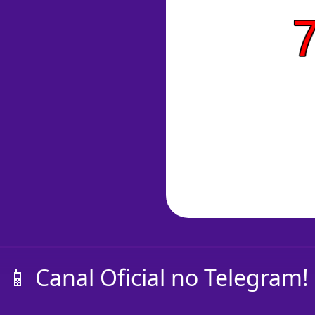
📱 Canal Oficial no Telegram!