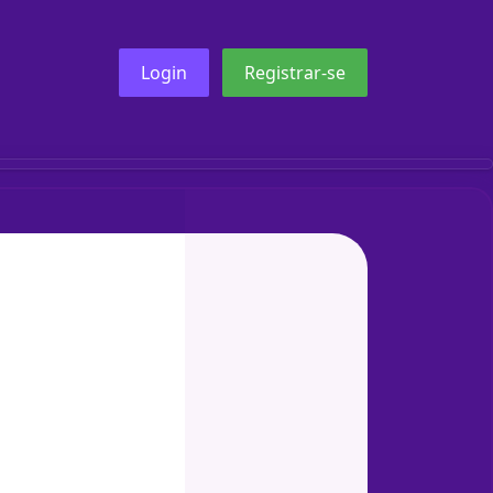
Login
Registrar-se