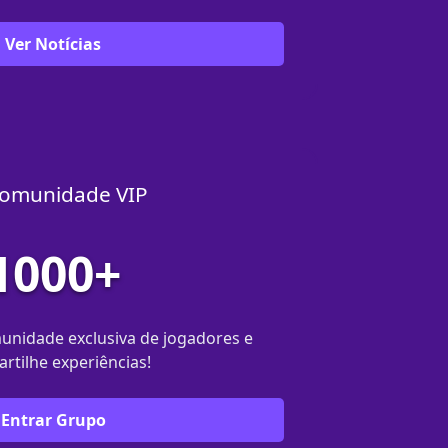
Ver Notícias
Comunidade VIP
1000+
unidade exclusiva de jogadores e
rtilhe experiências!
Entrar Grupo