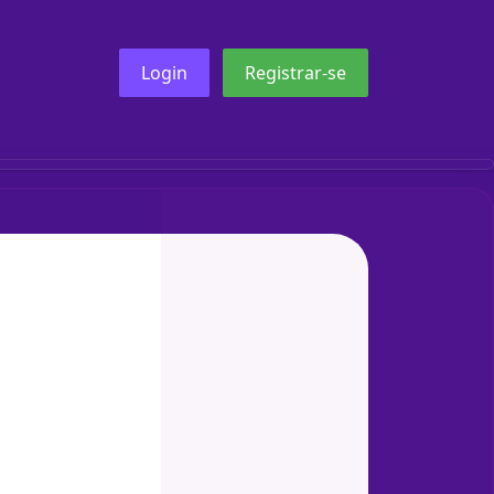
Login
Registrar-se