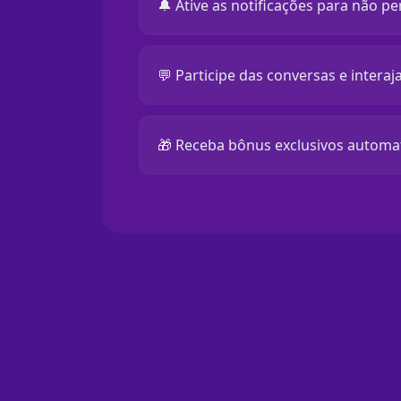
🔔 Ative as notificações para não p
💬 Participe das conversas e interaj
🎁 Receba bônus exclusivos autom