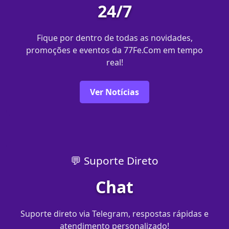
24/7
Fique por dentro de todas as novidades,
promoções e eventos da 77Fe.Com em tempo
real!
Ver Notícias
💬 Suporte Direto
Chat
Suporte direto via Telegram, respostas rápidas e
atendimento personalizado!