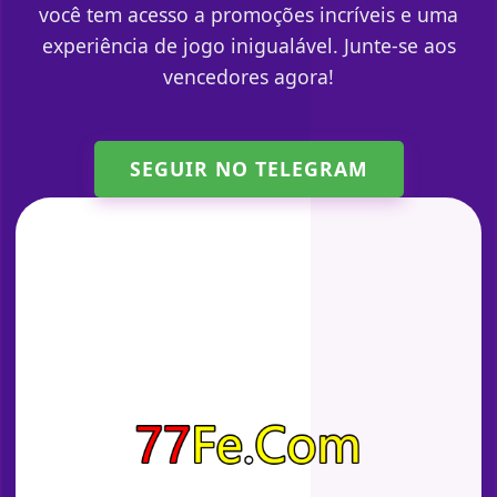
você tem acesso a promoções incríveis e uma
experiência de jogo inigualável. Junte-se aos
vencedores agora!
SEGUIR NO TELEGRAM