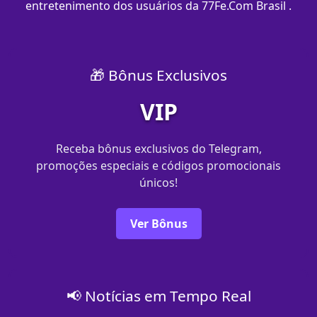
entretenimento dos usuários da 77Fe.Com Brasil .
🎁 Bônus Exclusivos
VIP
Receba bônus exclusivos do Telegram,
promoções especiais e códigos promocionais
únicos!
Ver Bônus
📢 Notícias em Tempo Real