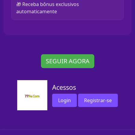
🎁 Receba bônus exclusivos
automaticamente
SEGUIR AGORA
Acessos
Login
Registrar-se