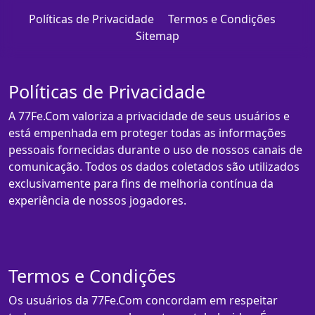
Políticas de Privacidade
Termos e Condições
Sitemap
Políticas de Privacidade
A 77Fe.Com valoriza a privacidade de seus usuários e
está empenhada em proteger todas as informações
pessoais fornecidas durante o uso de nossos canais de
comunicação. Todos os dados coletados são utilizados
exclusivamente para fins de melhoria contínua da
experiência de nossos jogadores.
Termos e Condições
Os usuários da 77Fe.Com concordam em respeitar