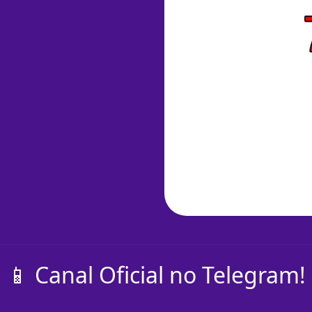
📱 Canal Oficial no Telegram!