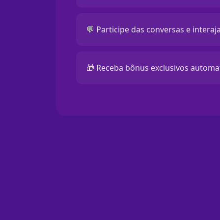
💬 Participe das conversas e interaj
🎁 Receba bônus exclusivos autom