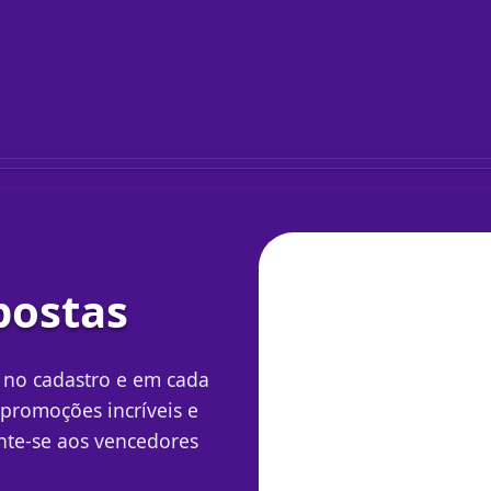
postas
 no cadastro e em cada
 promoções incríveis e
unte-se aos vencedores