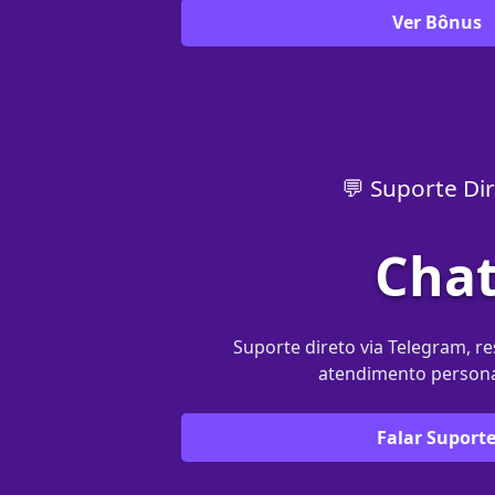
Ver Bônus
💬 Suporte Di
Cha
Suporte direto via Telegram, r
atendimento persona
Falar Suport