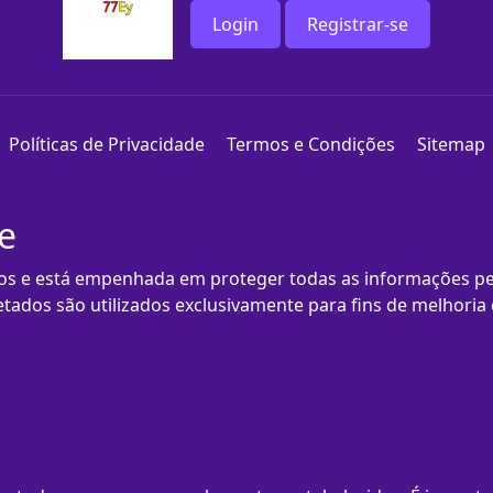
Login
Registrar-se
Políticas de Privacidade
Termos e Condições
Sitemap
de
rios e está empenhada em proteger todas as informações p
tados são utilizados exclusivamente para fins de melhoria