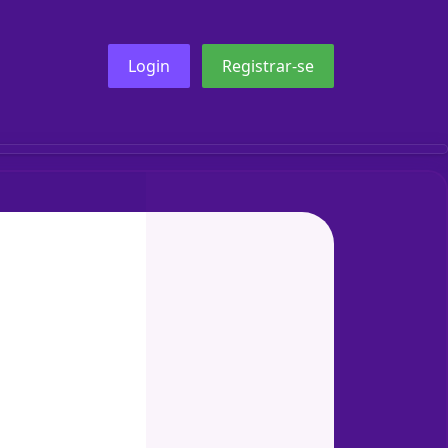
Login
Registrar-se