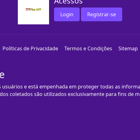
Acessos
Login
Registrar-se
Políticas de Privacidade
Termos e Condições
Sitemap
de
us usuários e está empenhada em proteger todas as inform
os coletados são utilizados exclusivamente para fins de m