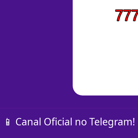
📱 Canal Oficial no Telegram!