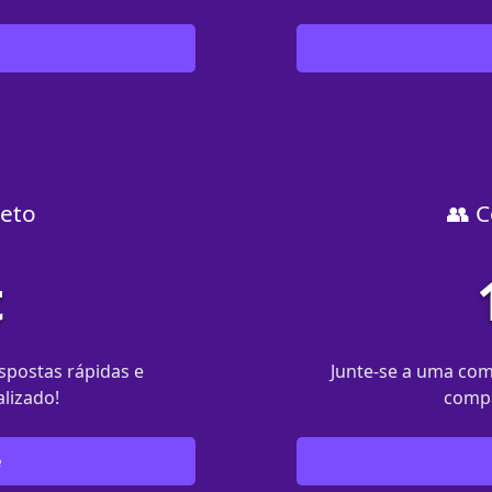
reto
👥 
t
espostas rápidas e
Junte-se a uma com
lizado!
compa
e