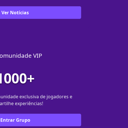
Ver Notícias
Comunidade VIP
1000+
unidade exclusiva de jogadores e
rtilhe experiências!
Entrar Grupo