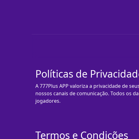
Políticas de Privacida
A 777Plus APP valoriza a privacidade de se
nossos canais de comunicação. Todos os dad
jogadores.
Termos e Condições