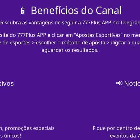
📱 Benefícios do Canal
Descubra as vantagens de seguir a 777Plus APP no Telegra
 site do 777Plus APP e clicar em “Apostas Esportivas” no 
de esportes > escolher o método de aposta > digitar a qua
aguardar os resultados.
sivos
📢 Notí
m, promoções especiais
Fique por dentro d
s únicos!
eventos da 