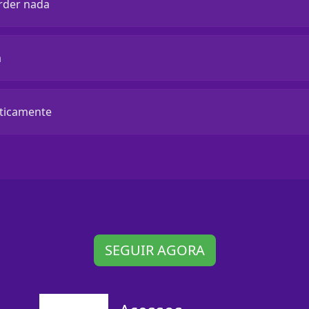
erder nada
a
aticamente
SEGUIR AGORA