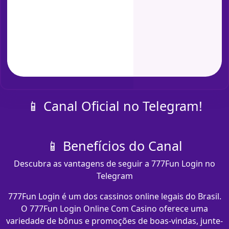
📱 Canal Oficial no Telegram!
📱 Benefícios do Canal
Descubra as vantagens de seguir a 777Fun Login no
Telegram
777Fun Login é um dos cassinos online legais do Brasil.
O 777Fun Login Online Com Casino oferece uma
variedade de bônus e promoções de boas-vindas, junte-