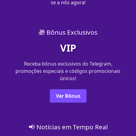
se a nós agora!
🎁 Bônus Exclusivos
VIP
Receba bônus exclusivos do Telegram,
promoções especiais e códigos promocionais
únicos!
Ver Bônus
📢 Notícias em Tempo Real