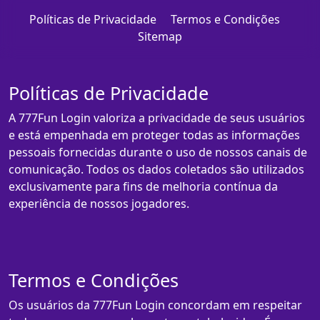
Políticas de Privacidade
Termos e Condições
Sitemap
Políticas de Privacidade
A 777Fun Login valoriza a privacidade de seus usuários
e está empenhada em proteger todas as informações
pessoais fornecidas durante o uso de nossos canais de
comunicação. Todos os dados coletados são utilizados
exclusivamente para fins de melhoria contínua da
experiência de nossos jogadores.
Termos e Condições
Os usuários da 777Fun Login concordam em respeitar