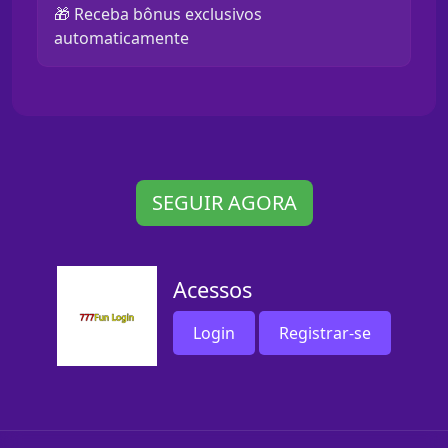
🎁 Receba bônus exclusivos
automaticamente
SEGUIR AGORA
Acessos
Login
Registrar-se