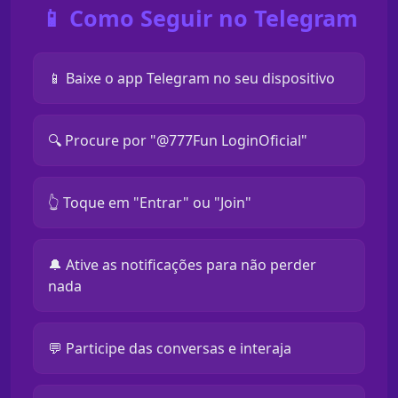
📱 Como Seguir no Telegram
📱 Baixe o app Telegram no seu dispositivo
🔍 Procure por "@777Fun LoginOficial"
👆 Toque em "Entrar" ou "Join"
🔔 Ative as notificações para não perder
nada
💬 Participe das conversas e interaja