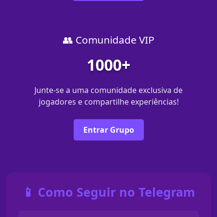
👥 Comunidade VIP
1000+
Junte-se a uma comunidade exclusiva de
jogadores e compartilhe experiências!
Entrar Grupo
📱 Como Seguir no Telegram