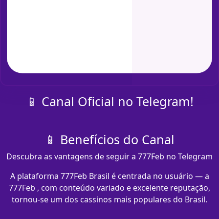
📱 Canal Oficial no Telegram!
📱 Benefícios do Canal
Descubra as vantagens de seguir a 777Feb no Telegram
A plataforma 777Feb Brasil é centrada no usuário — a
777Feb , com conteúdo variado e excelente reputação,
tornou-se um dos cassinos mais populares do Brasil.