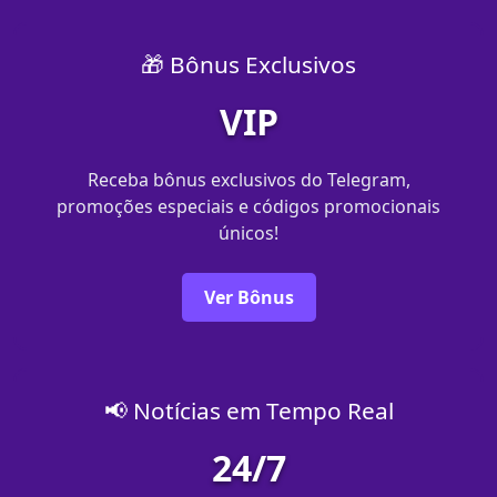
🎁 Bônus Exclusivos
VIP
Receba bônus exclusivos do Telegram,
promoções especiais e códigos promocionais
únicos!
Ver Bônus
📢 Notícias em Tempo Real
24/7