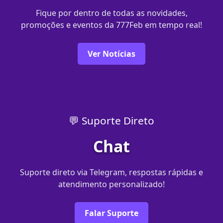
Fique por dentro de todas as novidades,
promoções e eventos da 777Feb em tempo real!
Ver Notícias
💬 Suporte Direto
Chat
Suporte direto via Telegram, respostas rápidas e
atendimento personalizado!
Falar Suporte