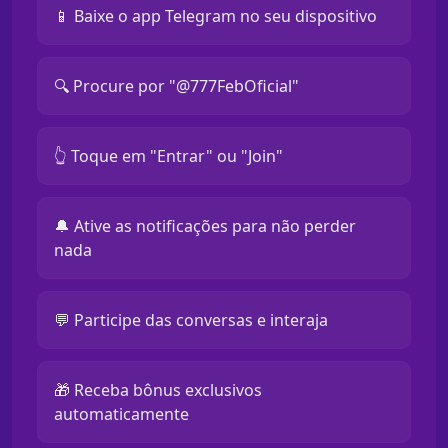
📱 Baixe o app Telegram no seu dispositivo
🔍 Procure por "@777FebOficial"
👆 Toque em "Entrar" ou "Join"
🔔 Ative as notificações para não perder
nada
💬 Participe das conversas e interaja
🎁 Receba bônus exclusivos
automaticamente