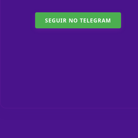
SEGUIR NO TELEGRAM