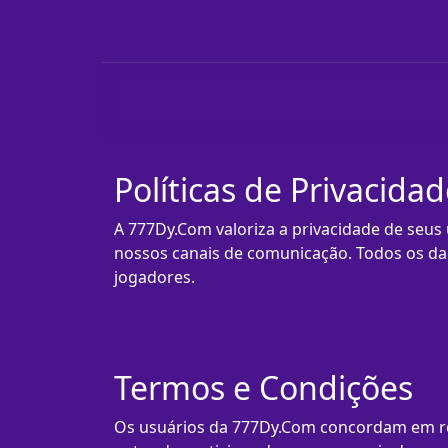
Políticas de Privacida
A 777Dy.Com valoriza a privacidade de seu
nossos canais de comunicação. Todos os dad
jogadores.
Termos e Condições
Os usuários da 777Dy.Com concordam em res