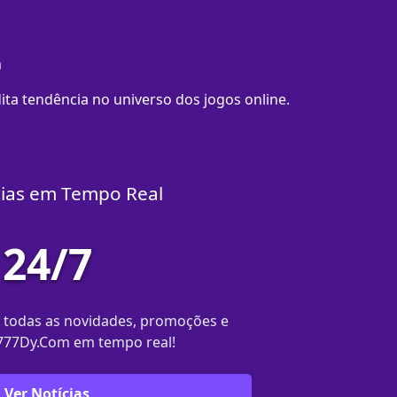
m
a tendência no universo dos jogos online.
cias em Tempo Real
24/7
e todas as novidades, promoções e
777Dy.Com em tempo real!
Ver Notícias