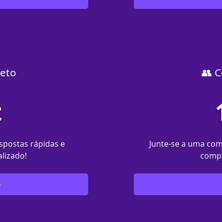
reto
👥 
t
espostas rápidas e
Junte-se a uma com
lizado!
compa
e