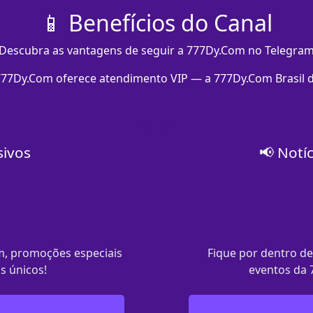
📱 Benefícios do Canal
Descubra as vantagens de seguir a 777Dy.Com no Telegra
77Dy.Com oferece atendimento VIP — a 777Dy.Com Brasil dit
sivos
📢 Notí
m, promoções especiais
Fique por dentro d
s únicos!
eventos da 