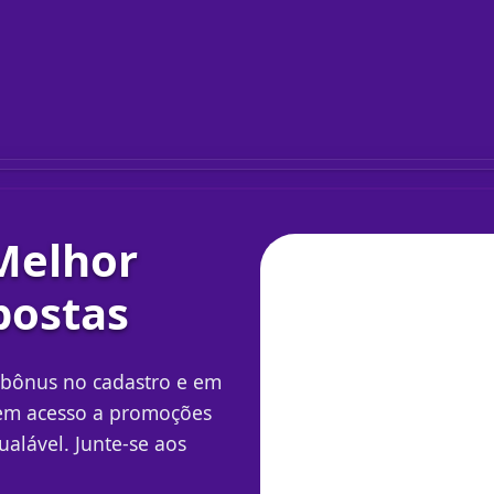
Melhor
postas
 bônus no cadastro e em
tem acesso a promoções
ualável. Junte-se aos