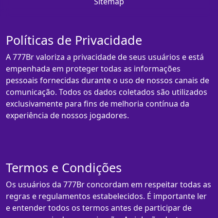
Sitemap
Políticas de Privacidade
A 777Br valoriza a privacidade de seus usuários e está
empenhada em proteger todas as informações
pessoais fornecidas durante o uso de nossos canais de
comunicação. Todos os dados coletados são utilizados
exclusivamente para fins de melhoria contínua da
experiência de nossos jogadores.
Termos e Condições
Os usuários da 777Br concordam em respeitar todas as
regras e regulamentos estabelecidos. É importante ler
e entender todos os termos antes de participar de