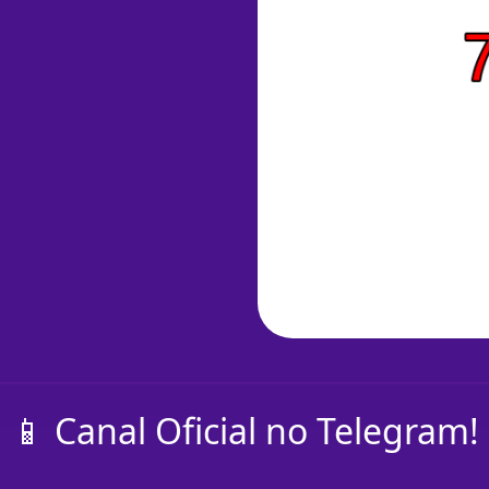
📱 Canal Oficial no Telegram!