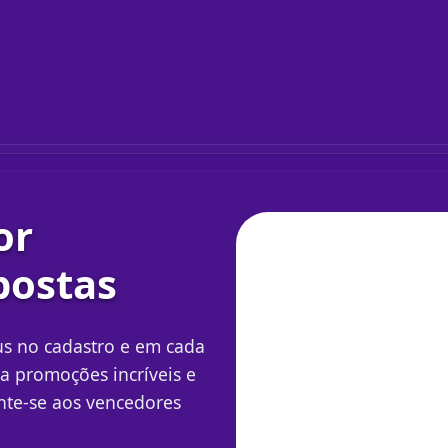
or
postas
us no cadastro e em cada
a promoções incríveis e
unte-se aos vencedores