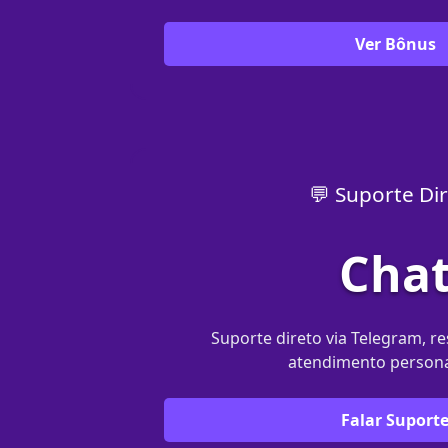
Ver Bônus
💬 Suporte Di
Cha
Suporte direto via Telegram, r
atendimento persona
Falar Suport