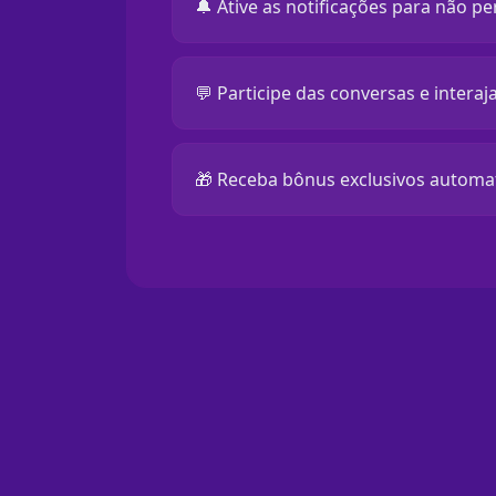
🔔 Ative as notificações para não p
💬 Participe das conversas e interaj
🎁 Receba bônus exclusivos autom