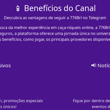
📱 Benefícios do Canal
Descubra as vantagens de seguir a 776Brl no Telegram
usca da melhor experiência em caça-níqueis online, a 776Br
guros, a plataforma oferece uma jornada única no univers
s benefícios, como jogar, os principais provedores disponí
sivos
📢 Notí
m, promoções especiais
Fique por dentro d
s únicos!
eventos d