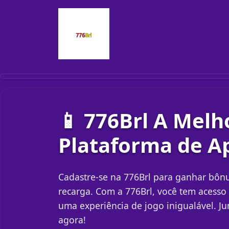
📱 776Brl A Melh
Plataforma de A
Cadastre-se na 776Brl para ganhar bôn
recarga. Com a 776Brl, você tem acesso 
uma experiência de jogo inigualável. J
agora!