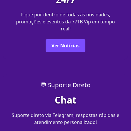
Fique por dentro de todas as novidades,
promoções e eventos da 771B Vip em tempo
real!
Ver Notícias
💬 Suporte Direto
Chat
Suporte direto via Telegram, respostas rápidas e
atendimento personalizado!