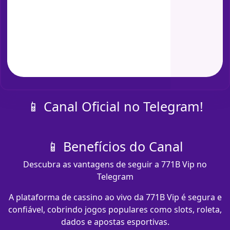
📱 Canal Oficial no Telegram!
📱 Benefícios do Canal
Descubra as vantagens de seguir a 771B Vip no
Telegram
A plataforma de cassino ao vivo da 771B Vip é segura e
confiável, cobrindo jogos populares como slots, roleta,
dados e apostas esportivas.