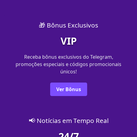
🎁 Bônus Exclusivos
VIP
Receba bônus exclusivos do Telegram,
promoções especiais e códigos promocionais
únicos!
Ver Bônus
📢 Notícias em Tempo Real
24/7