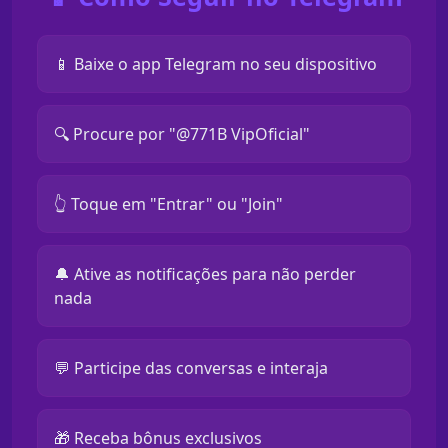
📱 Baixe o app Telegram no seu dispositivo
🔍 Procure por "@771B VipOficial"
👆 Toque em "Entrar" ou "Join"
🔔 Ative as notificações para não perder
nada
💬 Participe das conversas e interaja
🎁 Receba bônus exclusivos