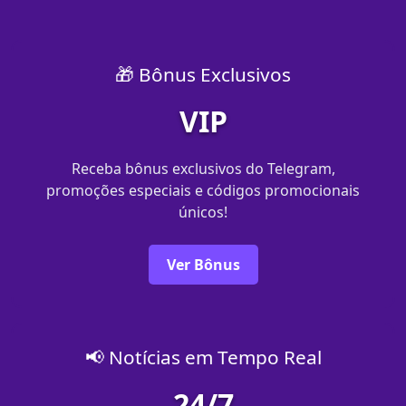
🎁 Bônus Exclusivos
VIP
Receba bônus exclusivos do Telegram,
promoções especiais e códigos promocionais
únicos!
Ver Bônus
📢 Notícias em Tempo Real
24/7