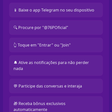
📱 Baixe o app Telegram no seu dispositivo
🔍 Procure por "@76POficial"
👆 Toque em "Entrar" ou "Join"
🔔 Ative as notificações para não perder
nada
💬 Participe das conversas e interaja
🎁 Receba bônus exclusivos
automaticamente