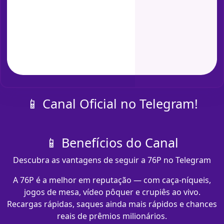
📱 Canal Oficial no Telegram!
📱 Benefícios do Canal
Descubra as vantagens de seguir a 76P no Telegram
A 76P é a melhor em reputação — com caça-níqueis,
jogos de mesa, vídeo pôquer e crupiês ao vivo.
Recargas rápidas, saques ainda mais rápidos e chances
reais de prêmios milionários.