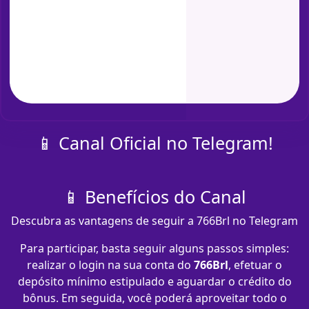
📱 Canal Oficial no Telegram!
📱 Benefícios do Canal
Descubra as vantagens de seguir a 766Brl no Telegram
Para participar, basta seguir alguns passos simples:
realizar o login na sua conta do
766Brl
, efetuar o
depósito mínimo estipulado e aguardar o crédito do
bônus. Em seguida, você poderá aproveitar todo o