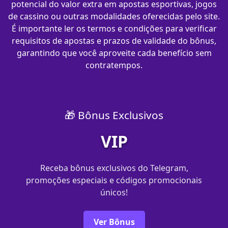
potencial do valor extra em apostas esportivas, jogos
de cassino ou outras modalidades oferecidas pelo site.
É importante ler os termos e condições para verificar
requisitos de apostas e prazos de validade do bônus,
garantindo que você aproveite cada benefício sem
contratempos.
🎁 Bônus Exclusivos
VIP
Receba bônus exclusivos do Telegram,
promoções especiais e códigos promocionais
únicos!
Ver Bônus