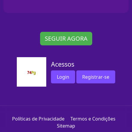
SEGUIR AGORA
Acessos
Login
Registrar-se
Políticas de Privacidade
Termos e Condições
Sitemap