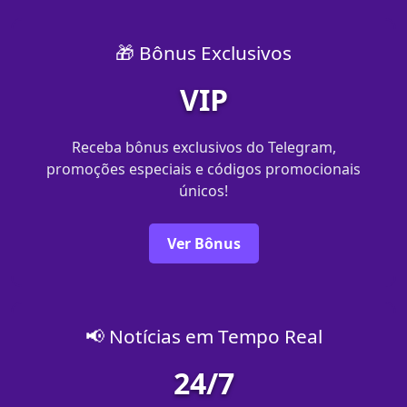
🎁 Bônus Exclusivos
VIP
Receba bônus exclusivos do Telegram,
promoções especiais e códigos promocionais
únicos!
Ver Bônus
📢 Notícias em Tempo Real
24/7