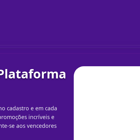
 Plataforma
no cadastro e em cada
promoções incríveis e
unte-se aos vencedores