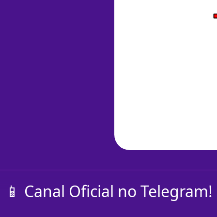
📱 Canal Oficial no Telegram!