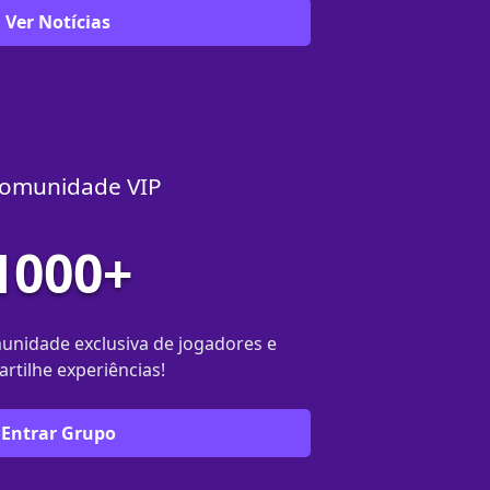
Ver Notícias
Comunidade VIP
1000+
unidade exclusiva de jogadores e
rtilhe experiências!
Entrar Grupo