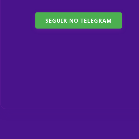
SEGUIR NO TELEGRAM