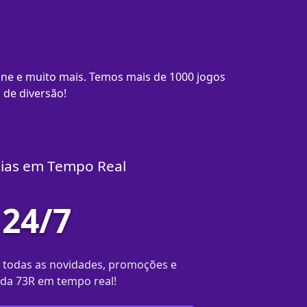
une e muito mais. Temos mais de 1000 jogos
 de diversão!
cias em Tempo Real
24/7
e todas as novidades, promoções e
 da 73R em tempo real!