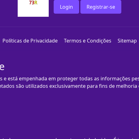
Login
Registrar-se
Políticas de Privacidade
Termos e Condições
Sitemap
de
ios e está empenhada em proteger todas as informações pe
tados são utilizados exclusivamente para fins de melhoria