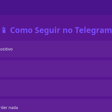
📱 Como Seguir no Telegram
ositivo
erder nada