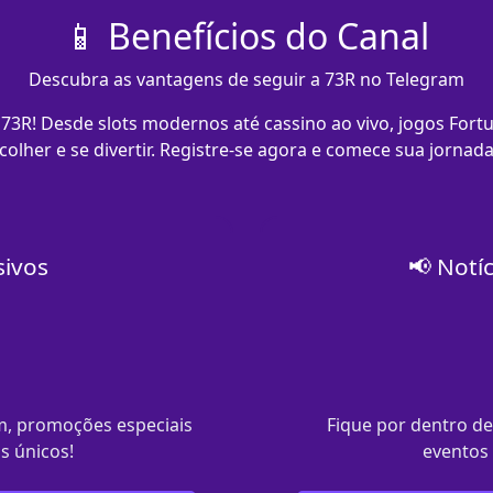
📱 Benefícios do Canal
Descubra as vantagens de seguir a 73R no Telegram
73R! Desde slots modernos até cassino ao vivo, jogos Fort
colher e se divertir. Registre-se agora e comece sua jornada
sivos
📢 Notí
m, promoções especiais
Fique por dentro d
s únicos!
eventos