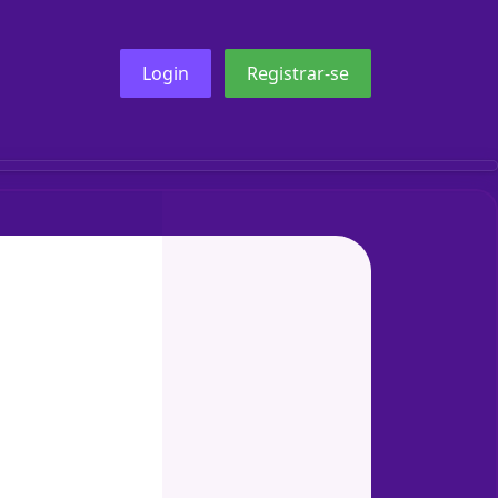
Login
Registrar-se