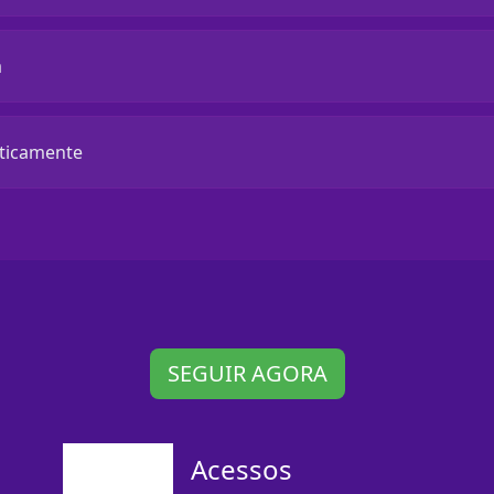
a
aticamente
SEGUIR AGORA
Acessos