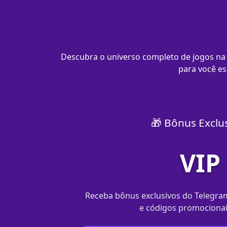
Descubra o universo completo de jogos na 
para você es
🎁 Bônus Exclu
VIP
Receba bônus exclusivos do Telegra
e códigos promocionai