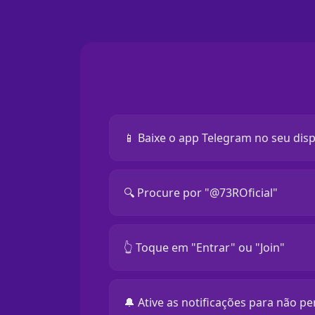
📱 Baixe o app Telegram no seu disp
🔍 Procure por "@73ROficial"
👆 Toque em "Entrar" ou "Join"
🔔 Ative as notificações para não p