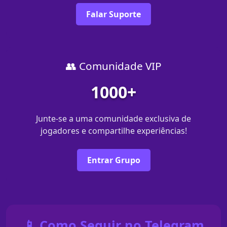
Falar Suporte
👥 Comunidade VIP
1000+
Junte-se a uma comunidade exclusiva de
jogadores e compartilhe experiências!
Entrar Grupo
📱 Como Seguir no Telegram