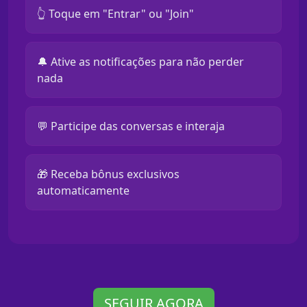
👆 Toque em "Entrar" ou "Join"
🔔 Ative as notificações para não perder
nada
💬 Participe das conversas e interaja
🎁 Receba bônus exclusivos
automaticamente
SEGUIR AGORA