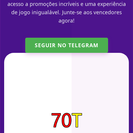
acesso a promoções incríveis e uma experiência
de jogo inigualável. Junte-se aos vencedores
agora!
SEGUIR NO TELEGRAM