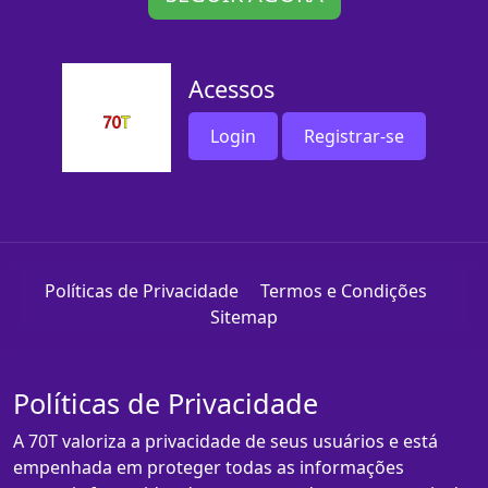
Acessos
Login
Registrar-se
Políticas de Privacidade
Termos e Condições
Sitemap
Políticas de Privacidade
A 70T valoriza a privacidade de seus usuários e está
empenhada em proteger todas as informações