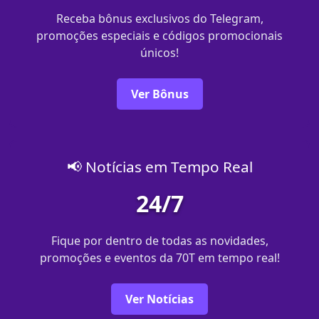
Receba bônus exclusivos do Telegram,
promoções especiais e códigos promocionais
únicos!
Ver Bônus
📢 Notícias em Tempo Real
24/7
Fique por dentro de todas as novidades,
promoções e eventos da 70T em tempo real!
Ver Notícias