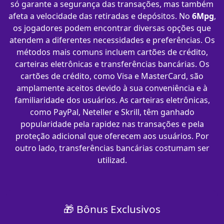
só garante a segurança das transações, mas também
afeta a velocidade das retiradas e depósitos. No
6Mpg
,
os jogadores podem encontrar diversas opções que
atendem a diferentes necessidades e preferências. Os
métodos mais comuns incluem cartões de crédito,
carteiras eletrônicas e transferências bancárias. Os
cartões de crédito, como Visa e MasterCard, são
amplamente aceitos devido à sua conveniência e à
familiaridade dos usuários. As carteiras eletrônicas,
como PayPal, Neteller e Skrill, têm ganhado
popularidade pela rapidez nas transações e pela
proteção adicional que oferecem aos usuários. Por
outro lado, transferências bancárias costumam ser
utilizad.
🎁 Bônus Exclusivos