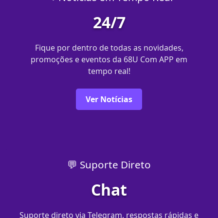
24/7
Fique por dentro de todas as novidades,
promoções e eventos da 68U Com APP em
tempo real!
Ver Notícias
💬 Suporte Direto
Chat
Suporte direto via Telegram, respostas rápidas e