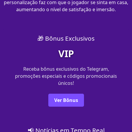
personalização faz com que o jogador se sinta em casa,
aumentando o nível de satisfação e imersão.
🎁 Bônus Exclusivos
VIP
Receba bônus exclusivos do Telegram,
promoções especiais e códigos promocionais
únicos!
Ver Bônus
📢 Notícias em Tempo Real