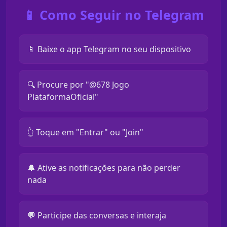
📱 Como Seguir no Telegram
📱 Baixe o app Telegram no seu dispositivo
🔍 Procure por "@678 Jogo
PlataformaOficial"
👆 Toque em "Entrar" ou "Join"
🔔 Ative as notificações para não perder
nada
💬 Participe das conversas e interaja