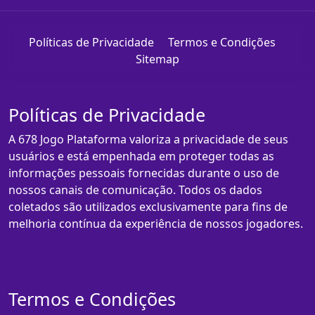
Políticas de Privacidade
Termos e Condições
Sitemap
Políticas de Privacidade
A 678 Jogo Plataforma valoriza a privacidade de seus
usuários e está empenhada em proteger todas as
informações pessoais fornecidas durante o uso de
nossos canais de comunicação. Todos os dados
coletados são utilizados exclusivamente para fins de
melhoria contínua da experiência de nossos jogadores.
Termos e Condições