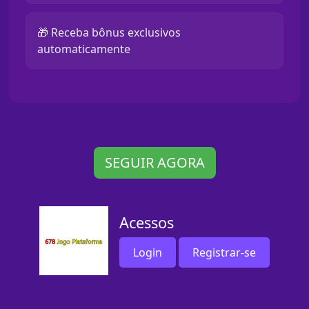
🎁 Receba bônus exclusivos
automaticamente
SEGUIR AGORA
Acessos
Login
Registrar-se