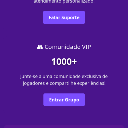
atendimento personalizado!
Falar Suporte
👥 Comunidade VIP
1000+
Junte-se a uma comunidade exclusiva de
jogadores e compartilhe experiências!
Entrar Grupo