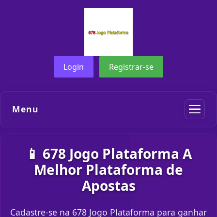
Login
Registrar-se
Menu
📱 678 Jogo Plataforma A
Melhor Plataforma de
Apostas
Cadastre-se na 678 Jogo Plataforma para ganhar