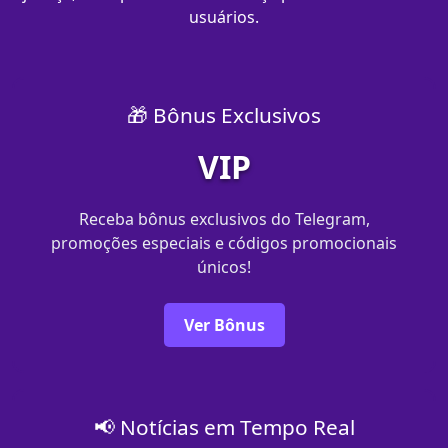
usuários.
🎁 Bônus Exclusivos
VIP
Receba bônus exclusivos do Telegram,
promoções especiais e códigos promocionais
únicos!
Ver Bônus
📢 Notícias em Tempo Real