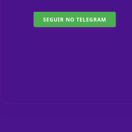
SEGUIR NO TELEGRAM