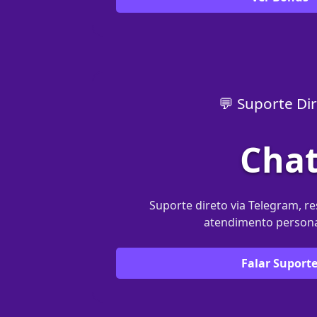
💬 Suporte Di
Cha
Suporte direto via Telegram, r
atendimento persona
Falar Suport