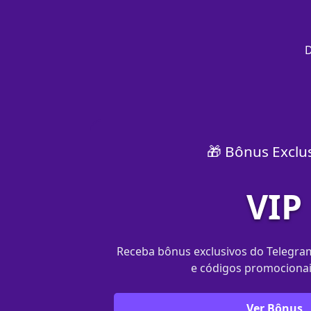
D
🎁 Bônus Exclu
VIP
Receba bônus exclusivos do Telegra
e códigos promocionai
Ver Bônus