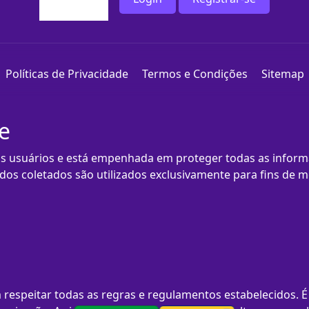
Políticas de Privacidade
Termos e Condições
Sitemap
de
eus usuários e está empenhada em proteger todas as infor
os coletados são utilizados exclusivamente para fins de m
espeitar todas as regras e regulamentos estabelecidos. É