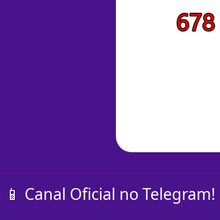
📱 Canal Oficial no Telegram!