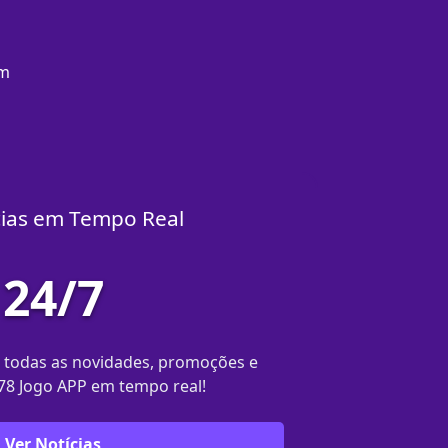
am
cias em Tempo Real
24/7
e todas as novidades, promoções e
78 Jogo APP em tempo real!
Ver Notícias