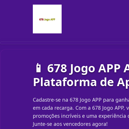
📱 678 Jogo APP 
Plataforma de A
Cadastre-se na 678 Jogo APP para ganh
em cada recarga. Com a 678 Jogo APP, 
promoções incríveis e uma experiência d
Junte-se aos vencedores agora!