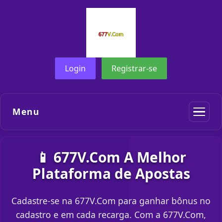
Login
Registrar-se
Menu
📱 677V.Com A Melhor
Plataforma de Apostas
Cadastre-se na 677V.Com para ganhar bônus no
cadastro e em cada recarga. Com a 677V.Com,