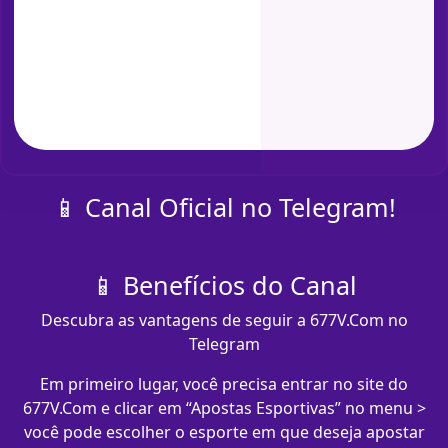
📱 Canal Oficial no Telegram!
📱 Benefícios do Canal
Descubra as vantagens de seguir a 677V.Com no
Telegram
Em primeiro lugar, você precisa entrar no site do
677V.Com e clicar em “Apostas Esportivas” no menu >
você pode escolher o esporte em que deseja apostar