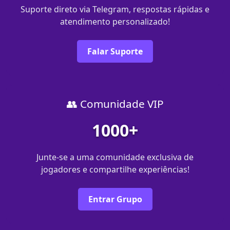
Suporte direto via Telegram, respostas rápidas e
atendimento personalizado!
Falar Suporte
👥 Comunidade VIP
1000+
Junte-se a uma comunidade exclusiva de
jogadores e compartilhe experiências!
Entrar Grupo