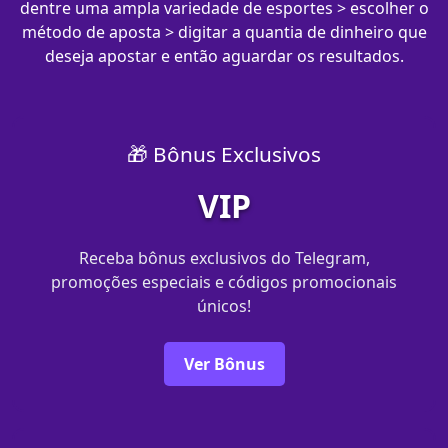
dentre uma ampla variedade de esportes > escolher o
método de aposta > digitar a quantia de dinheiro que
deseja apostar e então aguardar os resultados.
🎁 Bônus Exclusivos
VIP
Receba bônus exclusivos do Telegram,
promoções especiais e códigos promocionais
únicos!
Ver Bônus