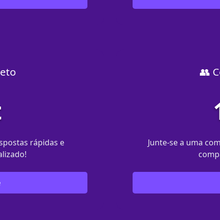
reto
👥 
t
espostas rápidas e
Junte-se a uma com
lizado!
compa
e