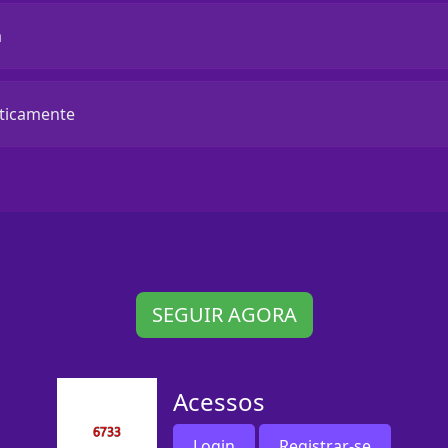
a
aticamente
SEGUIR AGORA
Acessos
Login
Registrar-se