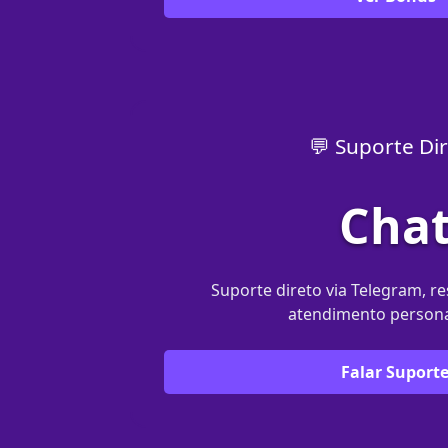
💬 Suporte Di
Cha
Suporte direto via Telegram, r
atendimento persona
Falar Suport