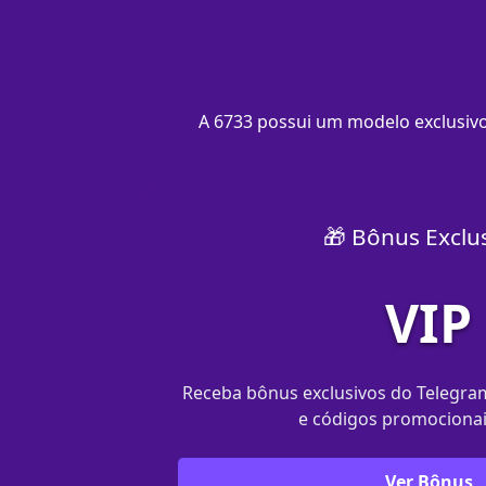
A 6733 possui um modelo exclusivo
🎁 Bônus Exclu
VIP
Receba bônus exclusivos do Telegra
e códigos promocionai
Ver Bônus