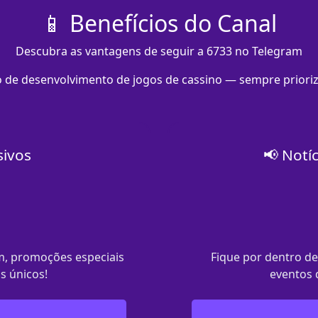
📱 Benefícios do Canal
Descubra as vantagens de seguir a 6733 no Telegram
 de desenvolvimento de jogos de cassino — sempre prioriza
sivos
📢 Notí
m, promoções especiais
Fique por dentro d
s únicos!
eventos 