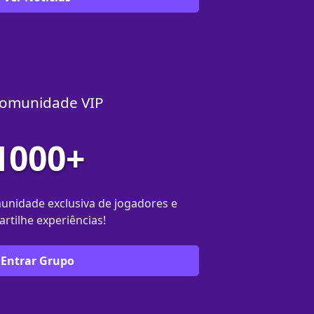
Comunidade VIP
1000+
unidade exclusiva de jogadores e
rtilhe experiências!
Entrar Grupo