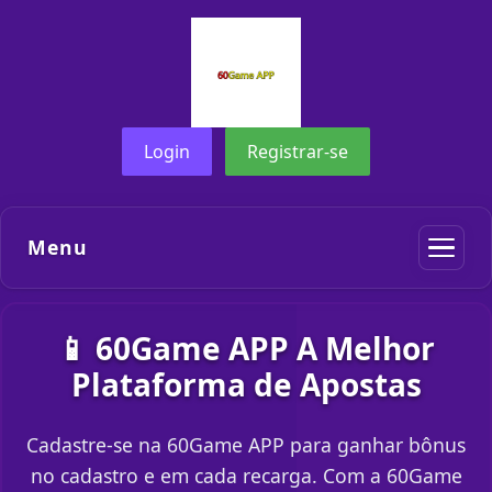
Login
Registrar-se
Menu
📱 60Game APP A Melhor
Plataforma de Apostas
Cadastre-se na 60Game APP para ganhar bônus
no cadastro e em cada recarga. Com a 60Game