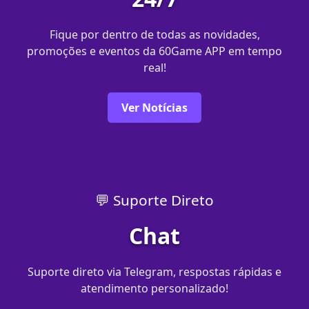
Fique por dentro de todas as novidades,
promoções e eventos da 60Game APP em tempo
real!
Ver Notícias
💬 Suporte Direto
Chat
Suporte direto via Telegram, respostas rápidas e
atendimento personalizado!