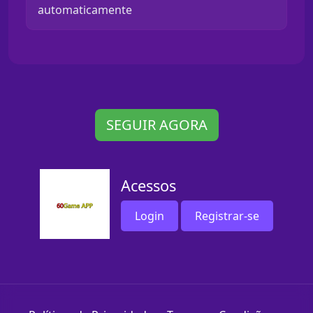
automaticamente
SEGUIR AGORA
Acessos
Login
Registrar-se