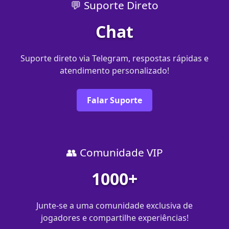
💬 Suporte Direto
Chat
Suporte direto via Telegram, respostas rápidas e
atendimento personalizado!
Falar Suporte
👥 Comunidade VIP
1000+
Junte-se a uma comunidade exclusiva de
jogadores e compartilhe experiências!