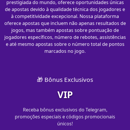
prestigiada do mundo, oferece oportunidades únicas
de apostas devido à qualidade técnica dos jogadores e
à competitividade excepcional. Nossa plataforma
oferece apostas que incluem não apenas resultados de
jogos, mas também apostas sobre pontuação de
jogadores específicos, número de rebotes, assistências
e até mesmo apostas sobre o número total de pontos
marcados no jogo.
🎁 Bônus Exclusivos
VIP
Receba bônus exclusivos do Telegram,
promoções especiais e códigos promocionais
únicos!