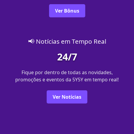
Ver Bônus
📢 Notícias em Tempo Real
24/7
Fique por dentro de todas as novidades,
promoções e eventos da 5Y5Y em tempo real!
Ver Notícias