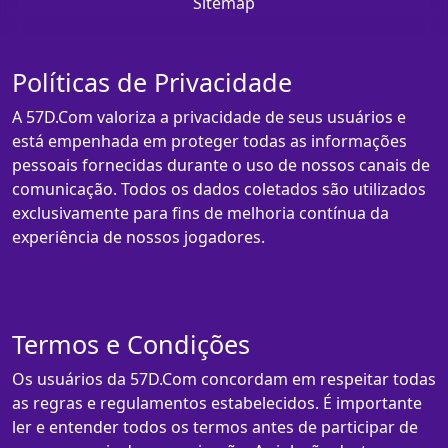
Sitemap
Políticas de Privacidade
A 57D.Com valoriza a privacidade de seus usuários e
está empenhada em proteger todas as informações
pessoais fornecidas durante o uso de nossos canais de
comunicação. Todos os dados coletados são utilizados
exclusivamente para fins de melhoria contínua da
experiência de nossos jogadores.
Termos e Condições
Os usuários da 57D.Com concordam em respeitar todas
as regras e regulamentos estabelecidos. É importante
ler e entender todos os termos antes de participar de