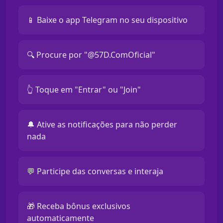
📱 Baixe o app Telegram no seu dispositivo
🔍 Procure por "@57D.ComOficial"
👆 Toque em "Entrar" ou "Join"
🔔 Ative as notificações para não perder
nada
💬 Participe das conversas e interaja
🎁 Receba bônus exclusivos
automaticamente