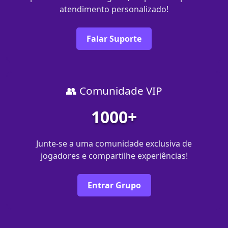
atendimento personalizado!
Falar Suporte
👥 Comunidade VIP
1000+
Junte-se a uma comunidade exclusiva de
jogadores e compartilhe experiências!
Entrar Grupo