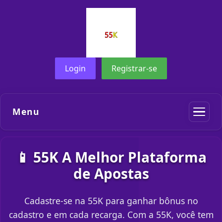
Login
Registrar-se
Menu
📱 55K A Melhor Plataforma
de Apostas
Cadastre-se na 55K para ganhar bônus no
cadastro e em cada recarga. Com a 55K, você tem