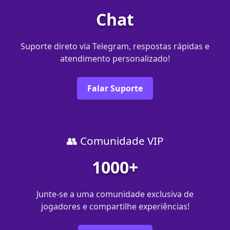
Chat
Suporte direto via Telegram, respostas rápidas e
atendimento personalizado!
Falar Suporte
👥 Comunidade VIP
1000+
Junte-se a uma comunidade exclusiva de
jogadores e compartilhe experiências!