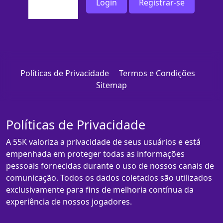
Login
Registrar-se
Políticas de Privacidade
Termos e Condições
Sitemap
Políticas de Privacidade
A 55K valoriza a privacidade de seus usuários e está
empenhada em proteger todas as informações
pessoais fornecidas durante o uso de nossos canais de
comunicação. Todos os dados coletados são utilizados
exclusivamente para fins de melhoria contínua da
experiência de nossos jogadores.