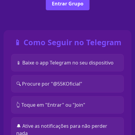
Entrar Grupo
📱 Como Seguir no Telegram
📱 Baixe o app Telegram no seu dispositivo
🔍 Procure por "@55KOficial"
👆 Toque em "Entrar" ou "Join"
🔔 Ative as notificações para não perder
nada