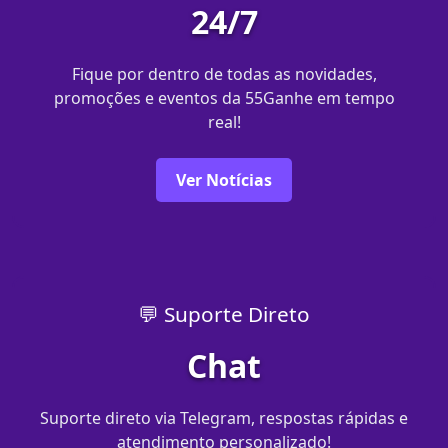
24/7
Fique por dentro de todas as novidades,
promoções e eventos da 55Ganhe em tempo
real!
Ver Notícias
💬 Suporte Direto
Chat
Suporte direto via Telegram, respostas rápidas e
atendimento personalizado!