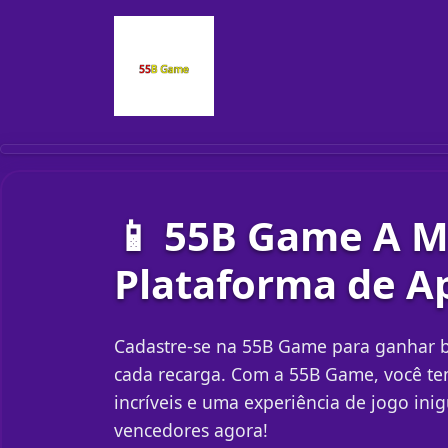
📱 55B Game A M
Plataforma de A
Cadastre-se na 55B Game para ganhar 
cada recarga. Com a 55B Game, você t
incríveis e uma experiência de jogo inig
vencedores agora!