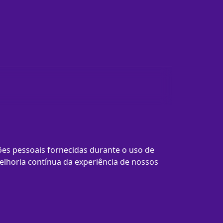
es pessoais fornecidas durante o uso de
elhoria contínua da experiência de nossos