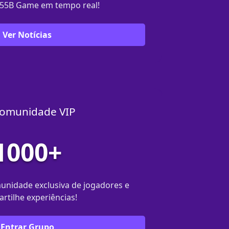
 55B Game em tempo real!
Ver Notícias
Comunidade VIP
1000+
unidade exclusiva de jogadores e
rtilhe experiências!
Entrar Grupo