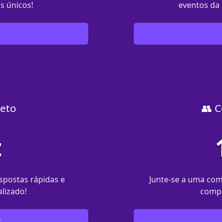
s únicos!
eventos da
reto
👥 
t
espostas rápidas e
Junte-se a uma com
lizado!
compa
e