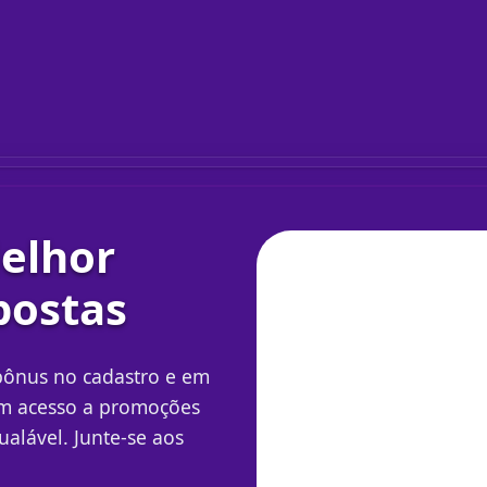
elhor
postas
bônus no cadastro e em
em acesso a promoções
ualável. Junte-se aos