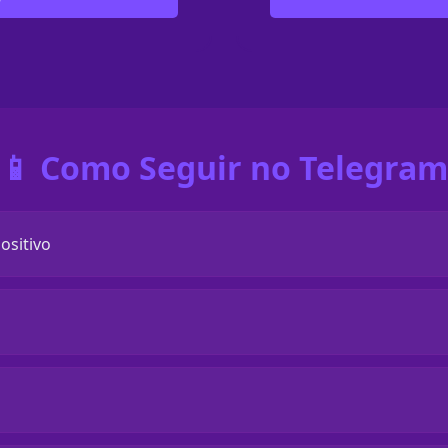
📱 Como Seguir no Telegram
ositivo