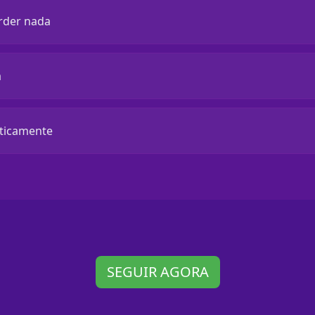
erder nada
a
aticamente
SEGUIR AGORA