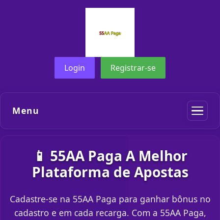
Login
Registrar-se
Menu
📱 55AA Paga A Melhor
Plataforma de Apostas
Cadastre-se na 55AA Paga para ganhar bônus no
cadastro e em cada recarga. Com a 55AA Paga,