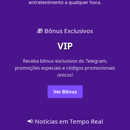
entretenimento a qualquer hora.
🎁 Bônus Exclusivos
VIP
Receba bônus exclusivos do Telegram,
promoções especiais e códigos promocionais
únicos!
Ver Bônus
📢 Notícias em Tempo Real