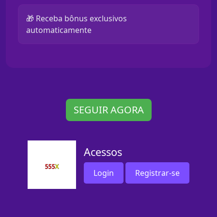
🎁 Receba bônus exclusivos
automaticamente
SEGUIR AGORA
Acessos
Login
Registrar-se