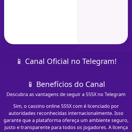
📱 Canal Oficial no Telegram!
📱 Benefícios do Canal
Descubra as vantagens de seguir a 555X no Telegram
Sim, o cassino online 555X com​ é licenciado por
autoridades reconhecidas internacionalmente. Isso
garante que a plataforma ofereça um ambiente seguro,
justo e transparente para todos os jogadores. A licença