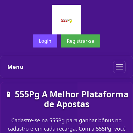
Login
Registrar-se
Menu
📱 555Pg A Melhor Plataforma
de Apostas
Cadastre-se na 555Pg para ganhar bônus no
cadastro e em cada recarga. Com a 555Pg, você