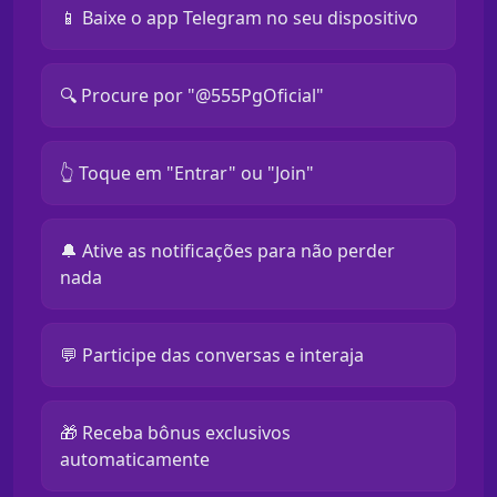
📱 Baixe o app Telegram no seu dispositivo
🔍 Procure por "@555PgOficial"
👆 Toque em "Entrar" ou "Join"
🔔 Ative as notificações para não perder
nada
💬 Participe das conversas e interaja
🎁 Receba bônus exclusivos
automaticamente