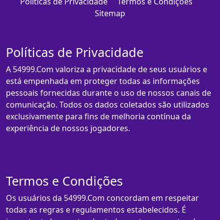
Políticas de Privacidade
Termos e Condições
Sitemap
Políticas de Privacidade
A 54999.Com valoriza a privacidade de seus usuários e
está empenhada em proteger todas as informações
pessoais fornecidas durante o uso de nossos canais de
comunicação. Todos os dados coletados são utilizados
exclusivamente para fins de melhoria contínua da
experiência de nossos jogadores.
Termos e Condições
Os usuários da 54999.Com concordam em respeitar
todas as regras e regulamentos estabelecidos. É