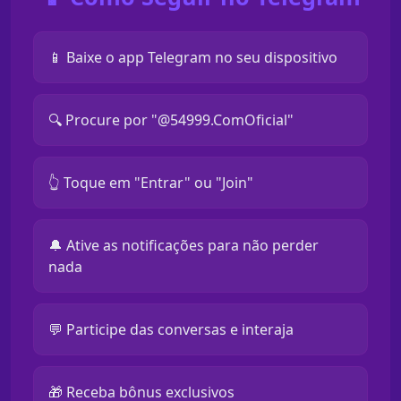
📱 Baixe o app Telegram no seu dispositivo
🔍 Procure por "@54999.ComOficial"
👆 Toque em "Entrar" ou "Join"
🔔 Ative as notificações para não perder
nada
💬 Participe das conversas e interaja
🎁 Receba bônus exclusivos