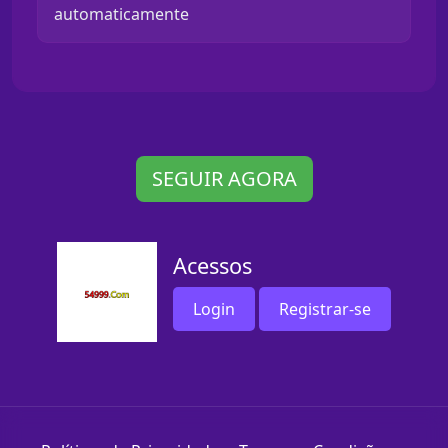
automaticamente
SEGUIR AGORA
Acessos
Login
Registrar-se