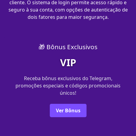
cliente. O sistema de login permite acesso rápido e
seguro à sua conta, com opções de autenticação de
dois fatores para maior segurança.
🎁 Bônus Exclusivos
VIP
Receba bônus exclusivos do Telegram,
promoções especiais e códigos promocionais
únicos!
Ver Bônus