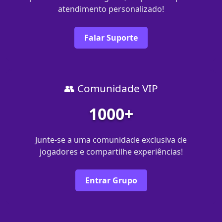
atendimento personalizado!
Falar Suporte
👥 Comunidade VIP
1000+
Junte-se a uma comunidade exclusiva de
jogadores e compartilhe experiências!
Entrar Grupo