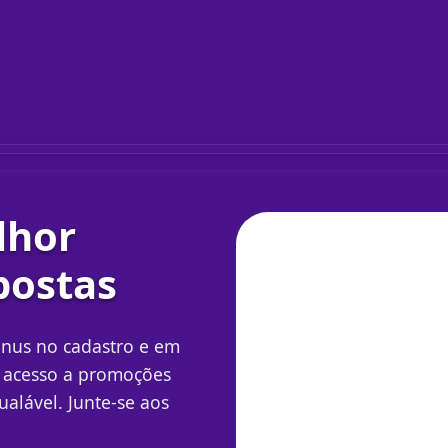
lhor
postas
nus no cadastro e em
 acesso a promoções
ualável. Junte-se aos