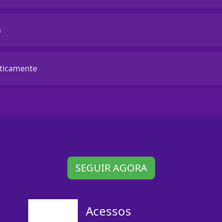
a
aticamente
SEGUIR AGORA
Acessos