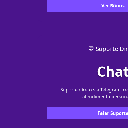
Ver Bônus
💬 Suporte Di
Cha
Suporte direto via Telegram, r
atendimento persona
Falar Suport