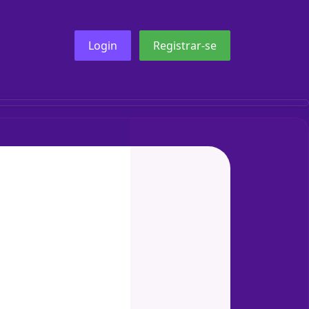
Login
Registrar-se