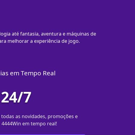
logia até fantasia, aventura e máquinas de
ara melhorar a experiência de jogo.
cias em Tempo Real
24/7
e todas as novidades, promoções e
 4444Win em tempo real!