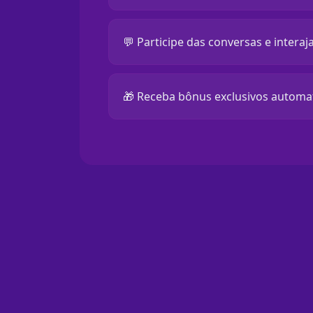
💬 Participe das conversas e interaj
🎁 Receba bônus exclusivos autom