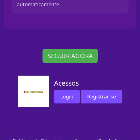
automaticamente
SEGUIR AGORA
Acessos
Login
Registrar-se