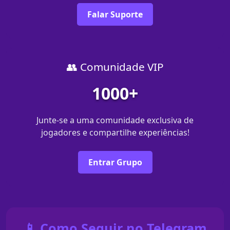
Falar Suporte
👥 Comunidade VIP
1000+
Junte-se a uma comunidade exclusiva de
jogadores e compartilhe experiências!
Entrar Grupo
📱 Como Seguir no Telegram