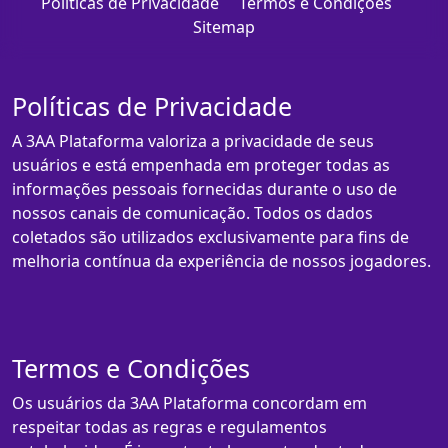
Políticas de Privacidade
Termos e Condições
Sitemap
Políticas de Privacidade
A 3AA Plataforma valoriza a privacidade de seus
usuários e está empenhada em proteger todas as
informações pessoais fornecidas durante o uso de
nossos canais de comunicação. Todos os dados
coletados são utilizados exclusivamente para fins de
melhoria contínua da experiência de nossos jogadores.
Termos e Condições
Os usuários da 3AA Plataforma concordam em
respeitar todas as regras e regulamentos