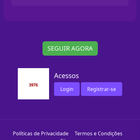
SEGUIR AGORA
Acessos
Login
Registrar-se
Políticas de Privacidade
Termos e Condições