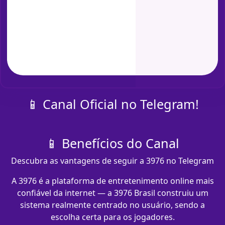
📱 Canal Oficial no Telegram!
📱 Benefícios do Canal
Descubra as vantagens de seguir a 3976 no Telegram
A 3976 é a plataforma de entretenimento online mais
confiável da internet — a 3976 Brasil construiu um
sistema realmente centrado no usuário, sendo a
escolha certa para os jogadores.