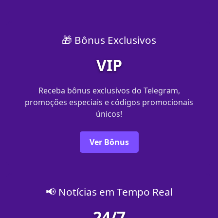
🎁 Bônus Exclusivos
VIP
Receba bônus exclusivos do Telegram,
promoções especiais e códigos promocionais
únicos!
Ver Bônus
📢 Notícias em Tempo Real
24/7