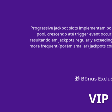
Progressive jackpot slots implementam poo
pool, crescendo até trigger event occ
resultando em jackpots regularly exceeding
more frequent (porém smaller) jackpots co
🎁 Bônus Exclu
VIP