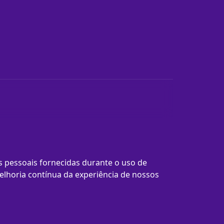
s pessoais fornecidas durante o uso de
elhoria contínua da experiência de nossos