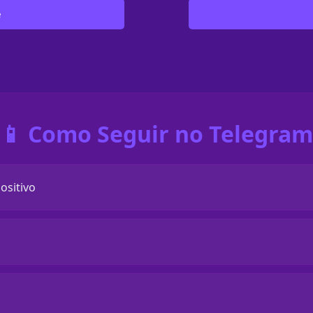
e
📱 Como Seguir no Telegram
ositivo