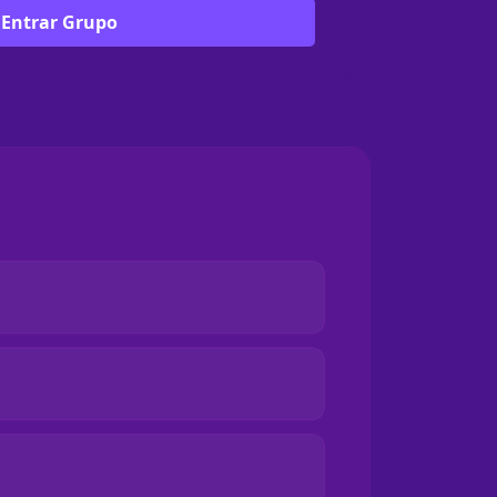
Entrar Grupo