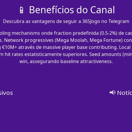
📱 Benefícios do Canal
Descubra as vantagens de seguir a 365Jogo no Telegram
ling mechanisms onde fraction predefinida (0.5-2%) de ca
urs. Network progressives (Mega Moolah, Mega Fortune) con
 €10M+ através de massive player base contributing. Local p
m hit rates estatisticamente superiores. Seed amounts (mi
win, assegurando baseline attractiveness.
sivos
📢 Notí