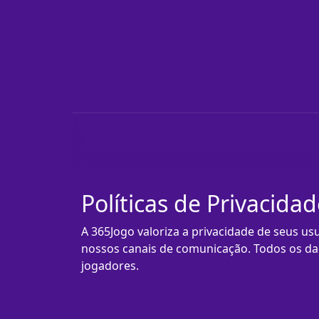
Políticas de Privacida
A 365Jogo valoriza a privacidade de seus u
nossos canais de comunicação. Todos os dad
jogadores.