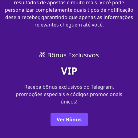
resultados de apostas e muito mais. Você pode
personalizar completamente quais tipos de notificação
deseja receber, garantindo que apenas as informações
relevantes cheguem até você.
🎁 Bônus Exclusivos
VIP
Receba bônus exclusivos do Telegram,
promoções especiais e códigos promocionais
únicos!
Ver Bônus