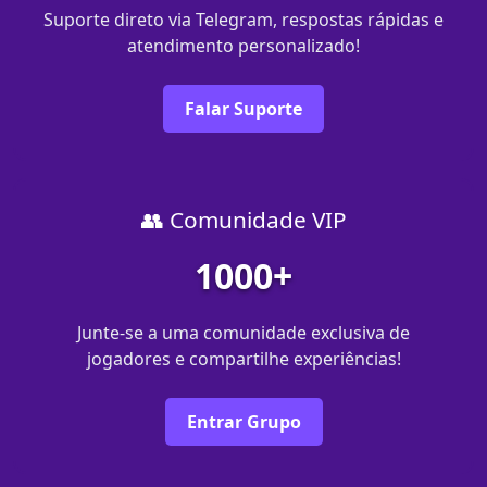
Suporte direto via Telegram, respostas rápidas e
atendimento personalizado!
Falar Suporte
👥 Comunidade VIP
1000+
Junte-se a uma comunidade exclusiva de
jogadores e compartilhe experiências!
Entrar Grupo