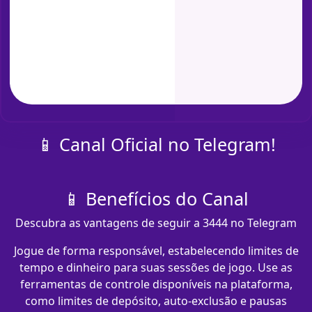
📱 Canal Oficial no Telegram!
📱 Benefícios do Canal
Descubra as vantagens de seguir a 3444 no Telegram
Jogue de forma responsável, estabelecendo limites de
tempo e dinheiro para suas sessões de jogo. Use as
ferramentas de controle disponíveis na plataforma,
como limites de depósito, auto-exclusão e pausas