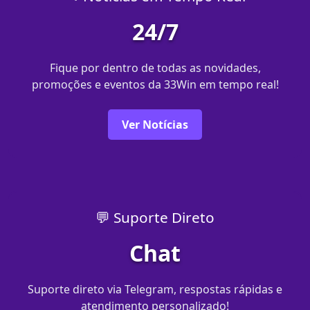
24/7
Fique por dentro de todas as novidades,
promoções e eventos da 33Win em tempo real!
Ver Notícias
💬 Suporte Direto
Chat
Suporte direto via Telegram, respostas rápidas e
atendimento personalizado!