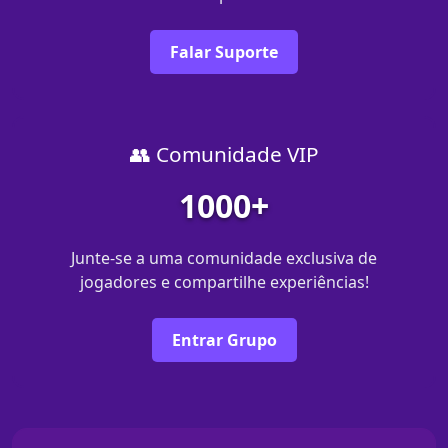
Falar Suporte
👥 Comunidade VIP
1000+
Junte-se a uma comunidade exclusiva de
jogadores e compartilhe experiências!
Entrar Grupo