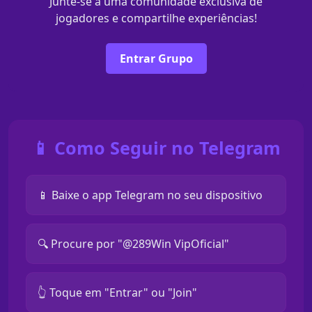
Junte-se a uma comunidade exclusiva de
jogadores e compartilhe experiências!
Entrar Grupo
📱 Como Seguir no Telegram
📱 Baixe o app Telegram no seu dispositivo
🔍 Procure por "@289Win VipOficial"
👆 Toque em "Entrar" ou "Join"