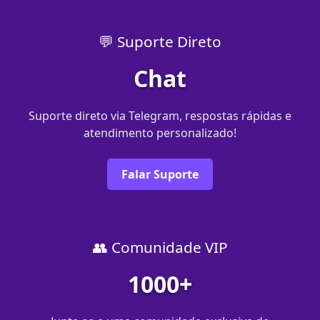
💬 Suporte Direto
Chat
Suporte direto via Telegram, respostas rápidas e
atendimento personalizado!
Falar Suporte
👥 Comunidade VIP
1000+