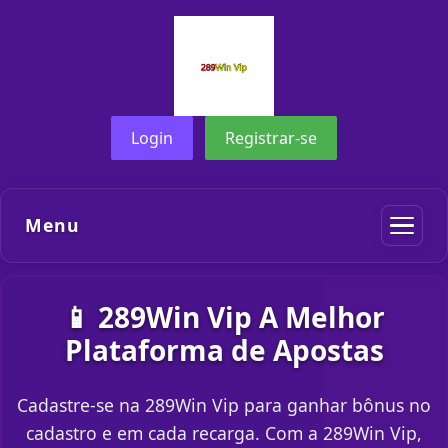
Login
Registrar-se
Menu
📱 289Win Vip A Melhor
Plataforma de Apostas
Cadastre-se na 289Win Vip para ganhar bônus no
cadastro e em cada recarga. Com a 289Win Vip,