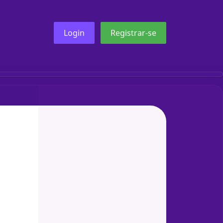
Login
Registrar-se